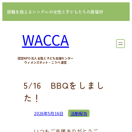
内
困難を抱えるシングルの女性と子どもたちの居場所
容
を
ス
WACCA
キ
ッ
プ
認定NPO法人 女性と子ども支援センター
ウィメンズネット・こうべ
運営
5/16 BBQをしまし
た！
2026年5月16日
活動報告
いつもご支援ありがとうご